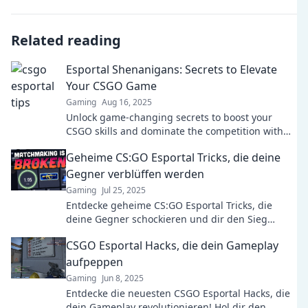
Related reading
Esportal Shenanigans: Secrets to Elevate
Your CSGO Game
Gaming
Aug 16, 2025
Unlock game-changing secrets to boost your
CSGO skills and dominate the competition with
our Esportal Shenanigans guide!
Geheime CS:GO Esportal Tricks, die deine
Gegner verblüffen werden
Gaming
Jul 25, 2025
Entdecke geheime CS:GO Esportal Tricks, die
deine Gegner schockieren und dir den Sieg
bringen! Lass dich überraschen und werde
CSGO Esportal Hacks, die dein Gameplay
unschlagbar!
aufpeppen
Gaming
Jun 8, 2025
Entdecke die neuesten CSGO Esportal Hacks, die
dein Gameplay revolutionieren! Hol dir den