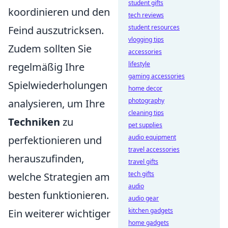
student gifts
koordinieren und den
tech reviews
student resources
Feind auszutricksen.
vlogging tips
Zudem sollten Sie
accessories
lifestyle
regelmäßig Ihre
gaming accessories
Spielwiederholungen
home decor
photography
analysieren, um Ihre
cleaning tips
Techniken
zu
pet supplies
audio equipment
perfektionieren und
travel accessories
herauszufinden,
travel gifts
tech gifts
welche Strategien am
audio
besten funktionieren.
audio gear
kitchen gadgets
Ein weiterer wichtiger
home gadgets