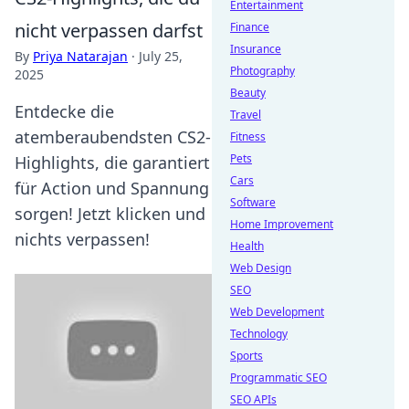
Entertainment
nicht verpassen darfst
Finance
Insurance
By
Priya Natarajan
·
July 25,
Photography
2025
Beauty
Entdecke die
Travel
atemberaubendsten CS2-
Fitness
Pets
Highlights, die garantiert
Cars
für Action und Spannung
Software
sorgen! Jetzt klicken und
Home Improvement
nichts verpassen!
Health
Web Design
SEO
Web Development
Technology
Sports
Programmatic SEO
SEO APIs