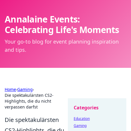
Annalaine Events:
Celebrating Life's Moments
Your go-to blog for event planning inspiration
and tips.
Home
›
Gaming
›
Die spektakulärsten CS2-
Highlights, die du nicht
verpassen darfst
Categories
Die spektakulärsten
Education
Gaming
CS2-Highlights, die du