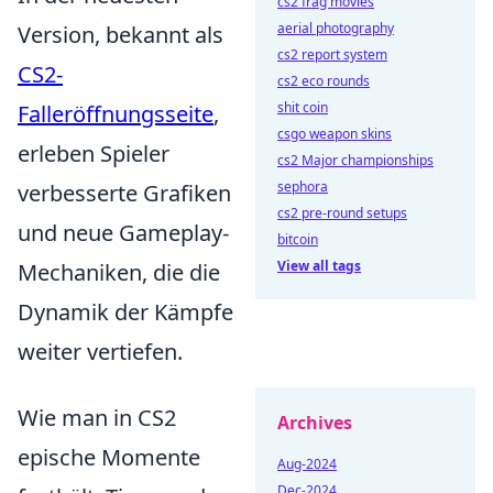
cs2 frag movies
aerial photography
Version, bekannt als
cs2 report system
CS2-
cs2 eco rounds
shit coin
Falleröffnungsseite
,
csgo weapon skins
erleben Spieler
cs2 Major championships
sephora
verbesserte Grafiken
cs2 pre-round setups
und neue Gameplay-
bitcoin
View all tags
Mechaniken, die die
Dynamik der Kämpfe
weiter vertiefen.
Wie man in CS2
Archives
epische Momente
Aug-2024
Dec-2024