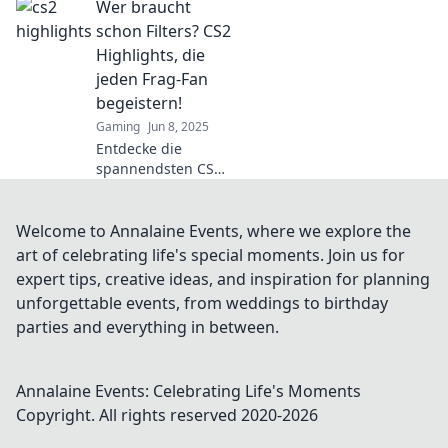
Wer braucht
challenge your
skills and leave you
schon Filters? CS2
questioning your
Highlights, die
gameplay—dare to
jeden Frag-Fan
check them out?
begeistern!
Gaming
Jun 8, 2025
Entdecke die
spannendsten CS2-
Highlights, die
jeden Frag-Fan
umhauen! Warum
Welcome to Annalaine Events, where we explore the
Filter nötig sind,
art of celebrating life's special moments. Join us for
erfährst du hier!
expert tips, creative ideas, and inspiration for planning
unforgettable events, from weddings to birthday
parties and everything in between.
Annalaine Events: Celebrating Life's Moments
Copyright. All rights reserved 2020-
2026