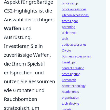
Aspekt für großartige
office setup
office accessories
CS2-Highlights ist die
kitchen accessories
Auswahl der richtigen
fitness gear
parenting
Waffen
und
tech travel
Ausrüstung.
tools
audio accessories
Investieren Sie in
Crypto
zuverlässige Waffen,
business accessories
travel tips
die Ihrem Spielstil
content creation
entsprechen, und
office lighting
keyboards
nutzen Sie Ressourcen
home technology
wie Granaten und
headphones
organization
Rauchbomben
tech lifestyle
strategisch, um
wallets