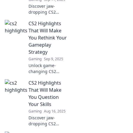
Discover jaw-
dropping CS2
highlights that left
CS2 Highlights
the world in awe!
Don't miss these
That Will Make
unforgettable
You Rethink Your
moments when
Gameplay
every shot
Strategy
mattered.
Gaming
Sep 9, 2025
Unlock game-
changing CS2
highlights that will
CS2 Highlights
transform your
strategy and
That Will Make
elevate your
You Question
gameplay. Dive in
Your Skills
and rethink your
Gaming
Aug 16, 2025
tactics now!
Discover jaw-
dropping CS2
highlights that will