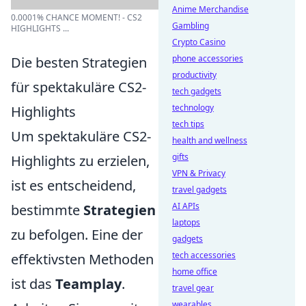
Anime Merchandise
0.0001% CHANCE MOMENT! - CS2
Gambling
HIGHLIGHTS ...
Crypto Casino
phone accessories
Die besten Strategien
productivity
für spektakuläre CS2-
tech gadgets
technology
Highlights
tech tips
Um spektakuläre CS2-
health and wellness
gifts
Highlights zu erzielen,
VPN & Privacy
ist es entscheidend,
travel gadgets
AI APIs
bestimmte
Strategien
laptops
zu befolgen. Eine der
gadgets
tech accessories
effektivsten Methoden
home office
ist das
Teamplay
.
travel gear
wearables