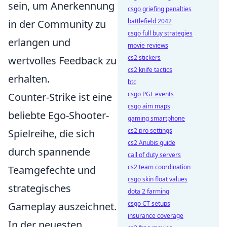
sein, um Anerkennung
csgo griefing penalties
battlefield 2042
in der Community zu
csgo full buy strategies
erlangen und
movie reviews
cs2 stickers
wertvolles Feedback zu
cs2 knife tactics
erhalten.
btc
csgo PGL events
Counter-Strike ist eine
csgo aim maps
beliebte Ego-Shooter-
gaming smartphone
cs2 pro settings
Spielreihe, die sich
cs2 Anubis guide
durch spannende
call of duty servers
cs2 team coordination
Teamgefechte und
csgo skin float values
strategisches
dota 2 farming
csgo CT setups
Gameplay auszeichnet.
insurance coverage
In der neuesten