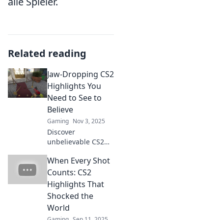
alle Spieler.
Related reading
Jaw-Dropping CS2
Highlights You
Need to See to
Believe
Gaming
Nov 3, 2025
Discover
unbelievable CS2
highlights that will
When Every Shot
leave you in awe!
Don’t miss these
Counts: CS2
jaw-dropping
Highlights That
moments that every
Shocked the
gamer needs to
World
see!
Gaming
Sep 11, 2025