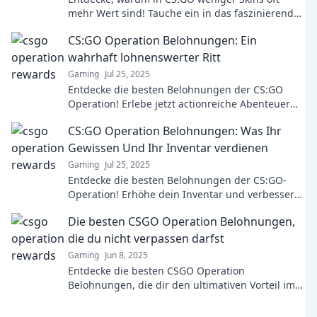
mehr Wert sind! Tauche ein in das faszinierende
Skin-Phänomen und erkenne die wahren
CS:GO Operation Belohnungen: Ein
Belohnungen.
wahrhaft lohnenswerter Ritt
Gaming
Jul 25, 2025
Entdecke die besten Belohnungen der CS:GO
Operation! Erlebe jetzt actionreiche Abenteuer
und verdiene einzigartige Items!
CS:GO Operation Belohnungen: Was Ihr
Gewissen Und Ihr Inventar verdienen
Gaming
Jul 25, 2025
Entdecke die besten Belohnungen der CS:GO-
Operation! Erhöhe dein Inventar und verbessere
dein Gewissen – jetzt klicken und profitieren!
Die besten CSGO Operation Belohnungen,
die du nicht verpassen darfst
Gaming
Jun 8, 2025
Entdecke die besten CSGO Operation
Belohnungen, die dir den ultimativen Vorteil im
Spiel verschaffen! Verpasse nicht diese MUST-
HAVE Items!