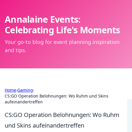
Annalaine Events:
Celebrating Life's Moments
Your go-to blog for event planning inspiration
and tips.
Home
›
Gaming
›
CS:GO Operation Belohnungen: Wo Ruhm und Skins
aufeinandertreffen
CS:GO Operation Belohnungen: Wo Ruhm
und Skins aufeinandertreffen