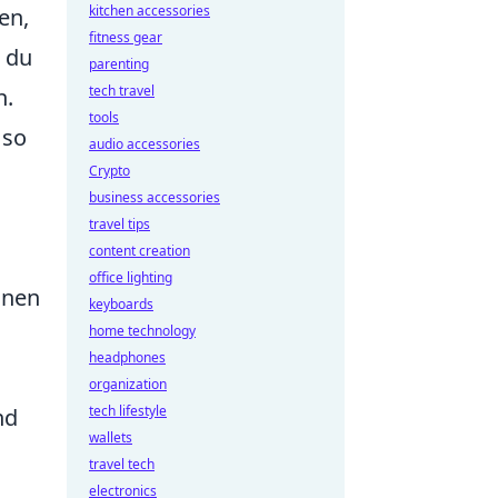
kitchen accessories
en,
fitness gear
 du
parenting
tech travel
n.
tools
 so
audio accessories
Crypto
business accessories
travel tips
content creation
office lighting
nnen
keyboards
home technology
headphones
organization
tech lifestyle
nd
wallets
travel tech
electronics