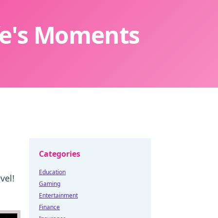
ife's Moments
Categories
Education
vel!
Gaming
Entertainment
Finance