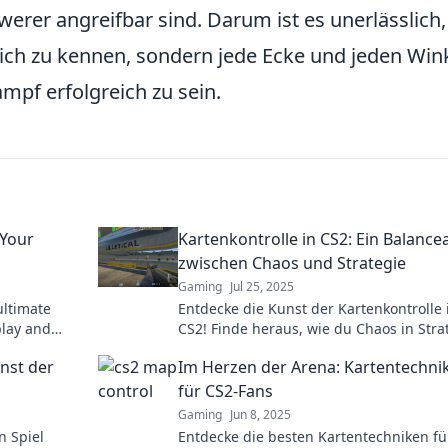
werer angreifbar sind. Darum ist es unerlässlich,
hlich zu kennen, sondern jede Ecke und jeden Win
pf erfolgreich zu sein.
 Your
Kartenkontrolle in CS2: Ein Balance
zwischen Chaos und Strategie
Gaming
Jul 25, 2025
ultimate
Entdecke die Kunst der Kartenkontrolle 
play and
CS2! Finde heraus, wie du Chaos in Stra
r before!
verwandelst und deine Gegner überliste
unst der
Im Herzen der Arena: Kartentechni
für CS2-Fans
Gaming
Jun 8, 2025
n Spiel
Entdecke die besten Kartentechniken fü