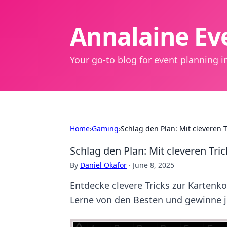
Annalaine Eve
Your go-to blog for event planning in
Home
›
Gaming
›
Schlag den Plan: Mit cleveren T
Schlag den Plan: Mit cleveren Tric
By
Daniel Okafor
·
June 8, 2025
Entdecke clevere Tricks zur Kartenko
Lerne von den Besten und gewinne 