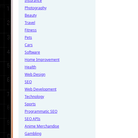
Insurance
Photography
Beauty
Travel
Fitness
Pets
Cars
Software
Home Improvement
Health
Web Design
SEO
Web Development
Technology
Sports
Programmatic SEO
SEO APIs
Anime Merchandise
Gambling