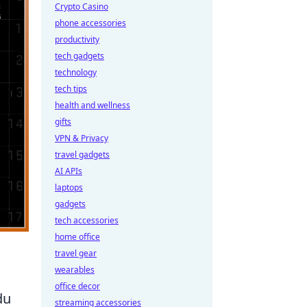
Crypto Casino
phone accessories
productivity
tech gadgets
technology
tech tips
health and wellness
gifts
VPN & Privacy
travel gadgets
AI APIs
laptops
gadgets
tech accessories
home office
travel gear
wearables
office decor
du
streaming accessories