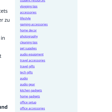
student resources
vlogging tips
tets
accessories
lifestyle
er zu
gaming accessories
home decor
photography
 in
cleaning tips
pet supplies
audio equipment
t
travel accessories
travel gifts
tech gifts
audio
audio gear
kitchen gadgets
home gadgets
office setup
und
office accessories