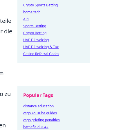
Crypto Sports Betting
home tech
API
teile
Sports Betting
r die
Crypto Betting
UAE E-Invoicing
UAE E-Invoicing & Tax
Casino Referral Codes
em
po zu
Popular Tags
distance education
csgo YouTube guides
csgo griefing penalties
len
battlefield 2042