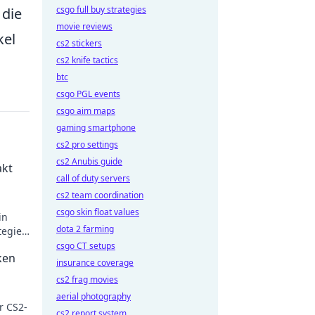
csgo full buy strategies
 die
movie reviews
kel
cs2 stickers
cs2 knife tactics
btc
csgo PGL events
csgo aim maps
gaming smartphone
cs2 pro settings
cs2 Anubis guide
akt
call of duty servers
cs2 team coordination
csgo skin float values
in
dota 2 farming
tegie
st.
csgo CT setups
ken
insurance coverage
cs2 frag movies
aerial photography
r CS2-
cs2 report system