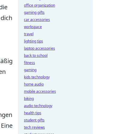
office organization
die
gaming gifts
 dich
car accessories
workspace
travel
lighting tips
laptop accessories
back to school
mäßig
fitness
gaming
en
kids technology
home audio
mobile accessories
biking
audio technology
health tips
ungen
student gifts
 Eine
tech reviews