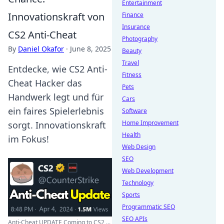
Entertainment
Innovationskraft von
Finance
Insurance
CS2 Anti-Cheat
Photography
By
Daniel Okafor
·
June 8, 2025
Beauty
Travel
Entdecke, wie CS2 Anti-
Fitness
Cheat Hacker das
Pets
Handwerk legt und für
Cars
ein faires Spielerlebnis
Software
Home Improvement
sorgt. Innovationskraft
Health
im Fokus!
Web Design
SEO
Web Development
Technology
Sports
Programmatic SEO
SEO APIs
Anti-Cheat UPDATE Coming to CS2 ...