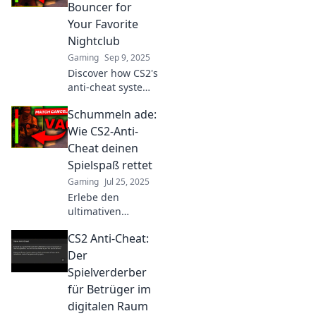
matches. Join the
Bouncer for
fight against
Your Favorite
cheats and enjoy a
Nightclub
cleaner gaming
Gaming
Sep 9, 2025
experience!
Discover how CS2's
anti-cheat system
acts like a
Schummeln ade:
nightclub bouncer,
ensuring a fair
Wie CS2-Anti-
game and keeping
Cheat deinen
unwanted guests
Spielspaß rettet
away!
Gaming
Jul 25, 2025
Erlebe den
ultimativen
Spielspaß ohne
CS2 Anti-Cheat:
Cheat-Stress!
Entdecke, wie CS2-
Der
Anti-Cheat für
Spielverderber
Fairness und
für Betrüger im
packende Matches
digitalen Raum
sorgt.