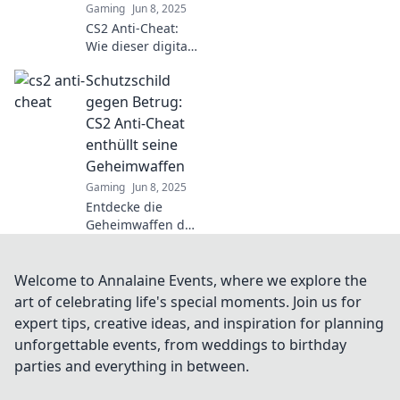
Gaming
Jun 8, 2025
CS2 Anti-Cheat:
Wie dieser digitale
Spielverderber
Schutzschild
Betrüger aus dem
Spiel wirft und für
gegen Betrug:
Fairness sorgt!
CS2 Anti-Cheat
Entdecke die
enthüllt seine
Hintergründe!
Geheimwaffen
Gaming
Jun 8, 2025
Entdecke die
Geheimwaffen des
CS2 Anti-Cheat!
Schütze dich vor
Betrug und
Welcome to Annalaine Events, where we explore the
verbessere dein
art of celebrating life's special moments. Join us for
Spielerlebnis –
expert tips, creative ideas, and inspiration for planning
lass dir das nicht
unforgettable events, from weddings to birthday
entgehen!
parties and everything in between.