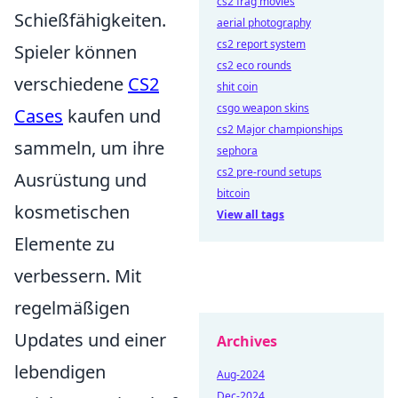
cs2 frag movies
Schießfähigkeiten.
aerial photography
cs2 report system
Spieler können
cs2 eco rounds
verschiedene
CS2
shit coin
csgo weapon skins
Cases
kaufen und
cs2 Major championships
sammeln, um ihre
sephora
cs2 pre-round setups
Ausrüstung und
bitcoin
kosmetischen
View all tags
Elemente zu
verbessern. Mit
regelmäßigen
Updates und einer
Archives
lebendigen
Aug-2024
Dec-2024