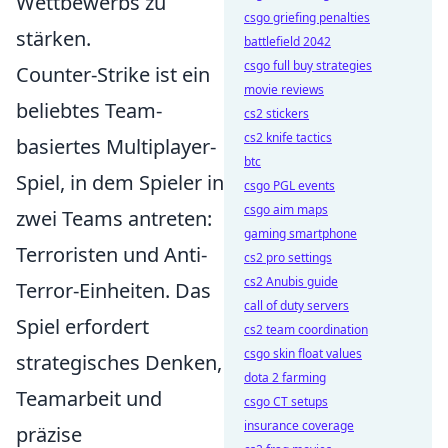
Wettbewerbs zu
csgo griefing penalties
stärken.
battlefield 2042
csgo full buy strategies
Counter-Strike ist ein
movie reviews
beliebtes Team-
cs2 stickers
cs2 knife tactics
basiertes Multiplayer-
btc
Spiel, in dem Spieler in
csgo PGL events
csgo aim maps
zwei Teams antreten:
gaming smartphone
Terroristen und Anti-
cs2 pro settings
cs2 Anubis guide
Terror-Einheiten. Das
call of duty servers
Spiel erfordert
cs2 team coordination
csgo skin float values
strategisches Denken,
dota 2 farming
Teamarbeit und
csgo CT setups
insurance coverage
präzise