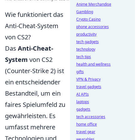
Anime Merchandise
Gambling
Wie funktioniert das
Crypto Casino
Anti-Cheat-System
phone accessories
productivity
von CS2?
tech gadgets
Das
Anti-Cheat-
technology
tech tips
System
von CS2
health and wellness
(Counter-Strike 2) ist
gifts
VPN & Privacy
ein entscheidender
travel gadgets
Bestandteil, um ein
AI APIs
laptops
faires Spielumfeld zu
gadgets
gewährleisten. Es
tech accessories
home office
umfasst mehrere
travel gear
Technologien und
wearables