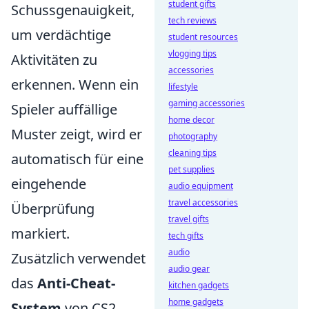
student gifts
Schussgenauigkeit,
tech reviews
um verdächtige
student resources
vlogging tips
Aktivitäten zu
accessories
erkennen. Wenn ein
lifestyle
gaming accessories
Spieler auffällige
home decor
Muster zeigt, wird er
photography
cleaning tips
automatisch für eine
pet supplies
eingehende
audio equipment
travel accessories
Überprüfung
travel gifts
markiert.
tech gifts
audio
Zusätzlich verwendet
audio gear
das
Anti-Cheat-
kitchen gadgets
home gadgets
System
von CS2