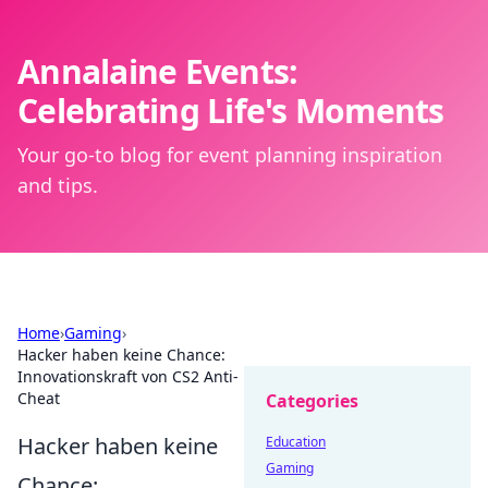
Annalaine Events:
Celebrating Life's Moments
Your go-to blog for event planning inspiration
and tips.
Home
›
Gaming
›
Hacker haben keine Chance:
Innovationskraft von CS2 Anti-
Cheat
Categories
Hacker haben keine
Education
Gaming
Chance: