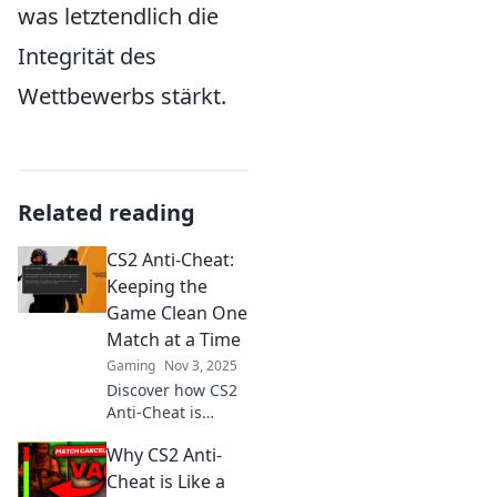
was letztendlich die
Integrität des
Wettbewerbs stärkt.
Related reading
CS2 Anti-Cheat:
Keeping the
Game Clean One
Match at a Time
Gaming
Nov 3, 2025
Discover how CS2
Anti-Cheat is
revolutionizing
Why CS2 Anti-
gameplay and
ensuring fair
Cheat is Like a